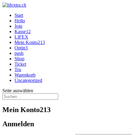
Start
Hello
Join
Kasse12
LIFEX
Mein Konto213
Optin3
push
Shop
Ticket
Tru
Warenkorb
Uncategorized
Seite auswählen
Mein Konto213
Anmelden