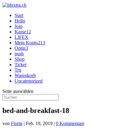
Start
Hello
Join
Kasse12
LIFEX
Mein Konto213
Optin3
push
Shop
Ticket
Tru
Warenkorb
Uncategorized
Seite auswählen
bed-and-breakfast-18
von
Florin
|
Feb. 19, 2019
|
0 Kommentare