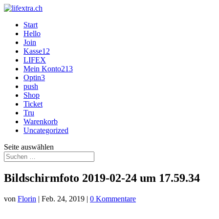
Start
Hello
Join
Kasse12
LIFEX
Mein Konto213
Optin3
push
Shop
Ticket
Tru
Warenkorb
Uncategorized
Seite auswählen
Bildschirmfoto 2019-02-24 um 17.59.34
von
Florin
|
Feb. 24, 2019
|
0 Kommentare