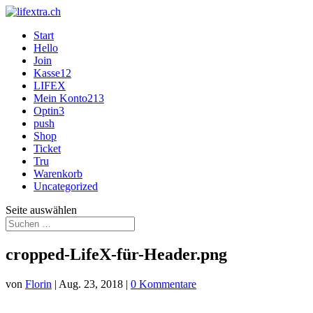
Start
Hello
Join
Kasse12
LIFEX
Mein Konto213
Optin3
push
Shop
Ticket
Tru
Warenkorb
Uncategorized
Seite auswählen
cropped-LifeX-für-Header.png
von
Florin
|
Aug. 23, 2018
|
0 Kommentare