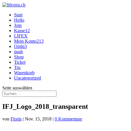
Start
Hello
Join
Kasse12
LIFEX
Mein Konto213
Optin3
push
Shop
Ticket
Tru
Warenkorb
Uncategorized
Seite auswählen
IFJ_Logo_2018_transparent
von
Florin
|
Nov. 15, 2018
|
0 Kommentare