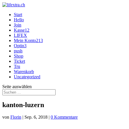
Start
Hello
Join
Kasse12
LIFEX
Mein Konto213
Optin3
push
Shop
Ticket
Tru
Warenkorb
Uncategorized
Seite auswählen
kanton-luzern
von
Florin
|
Sep. 6, 2018
|
0 Kommentare