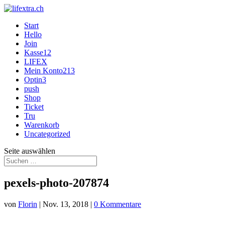
Start
Hello
Join
Kasse12
LIFEX
Mein Konto213
Optin3
push
Shop
Ticket
Tru
Warenkorb
Uncategorized
Seite auswählen
pexels-photo-207874
von
Florin
|
Nov. 13, 2018
|
0 Kommentare